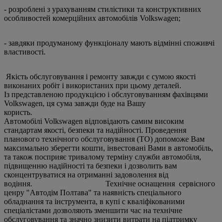
- розроблені з урахуванням стилістики та конструктивних
особливостей комерційних автомобілів Volkswagen;
- завдяки продуманому функціоналу мають відмінні споживчі
властивості.
Якість обслуговування і ремонту завжди є сумою якості
виконаних робіт і використаних при цьому деталей.
Із представленою продукцією і обслуговуванням фахівцями
Volkswagen, ця сума завжди буде на Вашу
користь
Автомобілі Volkswagen відповідають самим високим
стандартам якості, безпеки та надійності. Проведення
планового технічного обслуговування (ТО) допоможе Вам
максимально зберегти кошти, інвестовані Вами в автомобіль,
та також посприяє тривалому терміну служби автомобіля,
підвищенню надійності та безпеки і дозволить вам
сконцентруватися на отриманні задоволення від
водіння. Технічне оснащення сервісного
ценру "Автодім Полтава" та наявність спеціального
обладнання та інструмента, в купі с кваліфікованими
спеціалістами дозволяють зменшити час на технічне
обслуговування та значно знизити витрати на підтримку