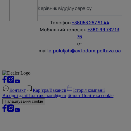
Керівник відділу сервісу
Телефон
+38053 267 91 44
Мобільний телефон
+380 99 732 13
76
e-
mail
e.poluljah@avtodom.poltava.ua
Контакт
Кар’єра/Вакансії
Історія компанії
Вихідні дані
Політика конфіденційності
Політика cookie
Налаштування cookie