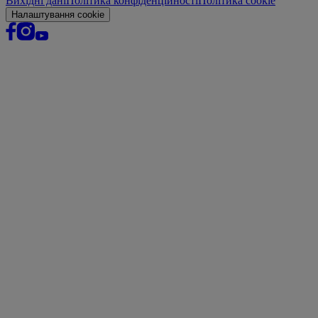
Вихідні дані
Політика конфіденційності
Політика cookie
Налаштування cookie