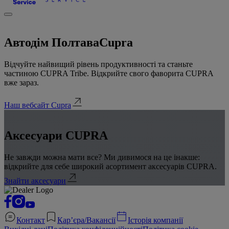
Автодім Полтава
Cupra
Відчуйте найвищий рівень продуктивності та станьте
частиною CUPRA Tribe. Відкрийте свого фаворита CUPRA
вже зараз.
Наш вебсайт Cupra
Аксесуари CUPRA
Не завжди можна мати все? Ми дивимося на це інакше:
відкрийте для себе широкий асортимент аксесуарів CUPRA.
Знайти аксесуари
Контакт
Кар’єра/Вакансії
Історія компанії