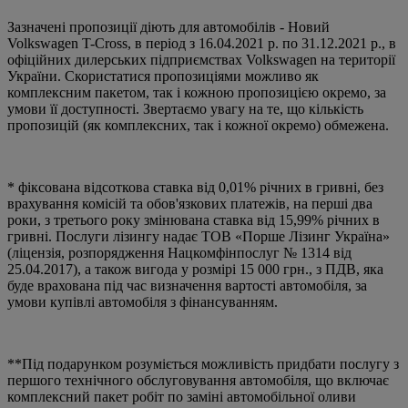
Зазначені пропозиції діють для автомобілів - Новий
Volkswagen T-Cross, в період з 16.04.2021 р. по 31.12.2021 р., в
офіційних дилерських підприємствах Volkswagen на території
України. Скористатися пропозиціями можливо як
комплексним пакетом, так і кожною пропозицією окремо, за
умови її доступності. Звертаємо увагу на те, що кількість
пропозицій (як комплексних, так і кожної окремо) обмежена.
* фіксована відсоткова ставка від 0,01% річних в гривні, без
врахування комісій та обов'язкових платежів, на перші два
роки, з третього року змінювана ставка від 15,99% річних в
гривні. Послуги лізингу надає ТОВ «Порше Лізинг Україна»
(ліцензія, розпорядження Нацкомфінпослуг № 1314 від
25.04.2017), а також вигода у розмірі 15 000 грн., з ПДВ, яка
буде врахована під час визначення вартості автомобіля, за
умови купівлі автомобіля з фінансуванням.
**Під подарунком розуміється можливість придбати послугу з
першого технічного обслуговування автомобіля, що включає
комплексний пакет робіт по заміні автомобільної оливи