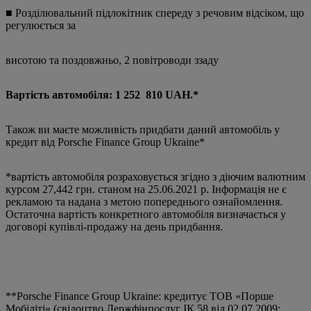
■ Розділювальний підлокітник спереду з речовим відсіком, що
регулюється за
висотою та поздовжньо, 2 повітроводи ззаду
Вартість автомобіля: 1 252 810 UAH.*
Також ви маєте можливість придбати даний автомобіль у
кредит від Porsche Finance Group Ukraine*
*вартість автомобіля розраховується згідно з діючим валютним
курсом 27,442 грн. станом на 25.06.2021 р. Інформація не є
рекламою та надана з метою попереднього ознайомлення.
Остаточна вартість конкретного автомобіля визначається у
договорі купівлі-продажу на день придбання.
**Porsche Finance Group Ukraine: кредитує ТОВ «Порше
Мобіліті» (свідоцтво Держфінпослуг ІК 58 від 02.07.2009;