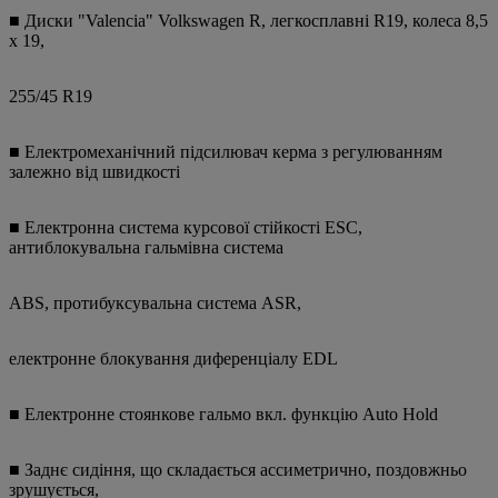
■ Диски "Valencia" Volkswagen R, легкосплавні R19, колеса 8,5
x 19,
255/45 R19
■ Електромеханічний підсилювач керма з регулюванням
залежно від швидкості
■ Електронна система курсової стійкості ESC,
антиблокувальна гальмівна система
ABS, протибуксувальна система ASR,
електронне блокування диференціалу EDL
■ Електронне стоянкове гальмо вкл. функцію Auto Hold
■ Заднє сидіння, що складається ассиметрично, поздовжньо
зрушується,