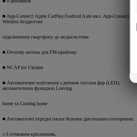
■ 8 динаміків
■ App-Connect: Apple CarPlay/Android Auto вкл. App-Connect
Wireless бездротове
підключення смартфону до медіасистеми
■ Diversity-антена для FM-прийому
■ NCAP for Ukraine
■ Автоматичне освітлення з денним світлом фар (LED),
автоматичною функцією Leaving
home та Coming home
■ Автоматичні передні паски безпеки діагонально-поперекові,
з 3-точковим кріпленням,