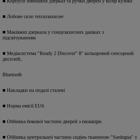
■ Корпуси зовнішніх дзеркал та ручки дверей у колір кузова
■ Лобове скло теплозахисне
■ Макіяжні дзеркала у сонцезахисних дашках з
підсвічуванням
■ Медіасистема "Ready 2 Discover" 8" кольоровий сенсорний
дисплей,
Bluetooth
■ Накладки на педалі сталеві
■ Норма емісії EU6
■ Оббивка бокової частини дверей з екошкіри
■ Оббивка центральної частини сидінь тканиною "Sardegna" з