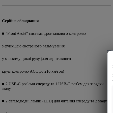
Серійне обладнання
■ "Front Assist" cистема фронтального контролю
з функцією екстреного гальмування
у міському циклі руху (для адаптивного
круїз-контролю ACC до 210 км/год)
■ 2 USB-C роз`єми спереду та 1 USB-C роз`єм для зарядки
ззаду
■ 2 світлодіодні лампи (LED) для читання спереду та 2 ззаду