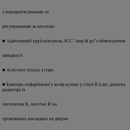
з переднатягувачами та
регулюванням за висотою
■ Адаптивний круїз-контроль АСС "stop & go"з обмежувачем
швидкості
■ Асистент спуску з гори
■ Бампери пофарбовані у колір кузова у стилі R-Line, решітка
радіатора із
логотипом R, логотип R на
хромованих накладках на дверях