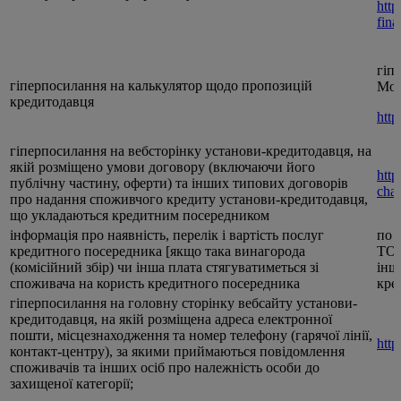
http
fin
гіп
гіперпосилання на калькулятор щодо пропозицій
Мобі
кредитодавця
http
гіперпосилання на вебсторінку установи-кредитодавця, на
якій розміщено умови договору (включаючи його
http
публічну частину, оферти) та інших типових договорів
cha
про надання споживчого кредиту установи-кредитодавця,
що укладаються кредитним посередником
інформація про наявність, перелік і вартість послуг
по 
кредитного посередника [якщо така винагорода
ТОВ
(комісійний збір) чи інша плата стягуватиметься зі
інш
споживача на користь кредитного посередника
кре
гіперпосилання на головну сторінку вебсайту установи-
кредитодавця, на якій розміщена адреса електронної
пошти, місцезнаходження та номер телефону (гарячої лінії,
http
контакт-центру), за якими приймаються повідомлення
споживачів та інших осіб про належність особи до
захищеної категорії;