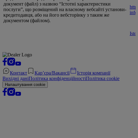
документ (файл) з назвою “Істотні характеристики
http
послуги”, що розміщений на власному вебсайті установи-
info
кредитодавця, або на його вебсторінку з таким же
документом (файлом).
Isto
Контакт
Кар’єра/Вакансії
Історія компанії
Вихідні дані
Політика конфіденційності
Політика cookie
Налаштування cookie