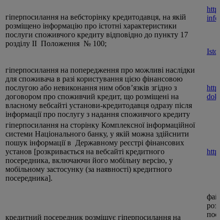
http
гіперпосилання на вебсторінку кредитодавця, на якій
info
розміщено інформацію про істотні характеристики
послуги споживчого кредиту відповідно до пункту 17
розділу ІІ Положення № 100;
Isto
гіперпосилання на попередження про можливі наслідки
для споживача в разі користування цією фінансовою
послугою або невиконання ним обов’язків згідно з
http
договором про споживчий кредит, що розміщені на
dok
власному вебсайті установи-кредитодавця одразу після
інформації про послугу з надання споживчого кредиту
гіперпосилання на сторінку Комплексної інформаційної
системи Національного банку, у якій можна здійснити
пошук інформації в Державному реєстрі фінансових
установ [розкривається на вебсайті кредитного
http
посередника, включаючи його мобільну версію, у
мобільному застосунку (за наявності) кредитного
посередника].
фай
роз
пос
кредитний посередник розміщує гіперпосилання на