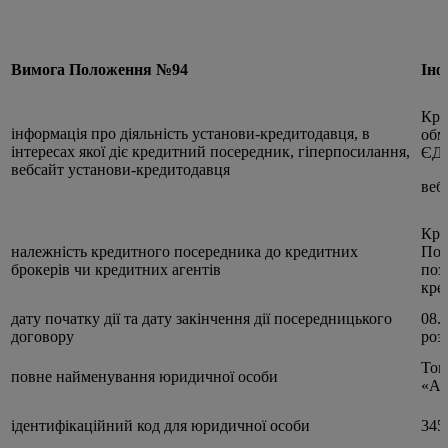
Вимога Положення №94
Інф
Кре
інформація про діяльність установи-кредитодавця, в
обм
інтересах якої діє кредитний посередник, гіперпосилання,
ЄДР
вебсайт установи-кредитодавця
веб
Кре
належність кредитного посередника до кредитних
Пол
брокерів чи кредитних агентів
поз
кре
дату початку дії та дату закінчення дії посередницького
08.
договору
розі
Тов
повне найменування юридичної особи
«Ав
ідентифікаційний код для юридичної особи
345