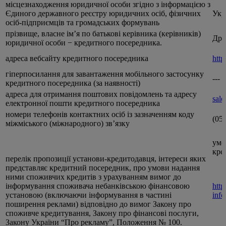
місцезнаходження юридичної особи згідно з інформацією з
Єдиного державного реєстру юридичних осіб, фізичних
Укр
осіб-підприємців та громадських формувань
прізвище, власне ім’я по батькові керівника (керівників)
Дра
юридичної особи − кредитного посередника.
адреса вебсайту кредитного посередника
http
гіперпосилання для завантаження мобільного застосунку
---
кредитного посередника (за наявності)
адреса для отримання поштових повідомлень та адресу
sal
електронної пошти кредитного посередника
номери телефонів контактних осіб із зазначенням коду
(05
міжміського (міжнародного) звʼязку
умо
кре
перелік пропозиції установи-кредитодавця, інтереси яких
представляє кредитний посередник, про умови надання
ними споживчих кредитів з урахуванням вимог до
інформування споживача небанківською фінансовою
http
установою (включаючи інформування в частині
info
поширення реклами) відповідно до вимог Закону про
споживче кредитування, Закону про фінансові послуги,
Закону України “Про рекламу”, Положення № 100.