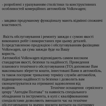
- розроблені з урахуванням стилістики та конструктивних
особливостей комерційних автомобілів Volkswagen;
- завдяки продуманому функціоналу мають відмінні споживчі
властивості.
Якість обслуговування і ремонту завжди є сумою якості
виконаних робіт і використаних при цьому деталей.
Із представленою продукцією і обслуговуванням фахівцями
Volkswagen, ця сума завжди буде на Вашу
користь
Автомобілі Volkswagen відповідають самим високим
стандартам якості, безпеки та надійності. Проведення
планового технічного обслуговування (ТО) допоможе Вам
максимально зберегти кошти, інвестовані Вами в автомобіль,
та також посприяє тривалому терміну служби автомобіля,
підвищенню надійності та безпеки і дозволить вам
сконцентруватися на отриманні задоволення від
водіння. Технічне оснащення сервісного
ценру "Автодім Полтава" та наявність спеціального
обладнання та інструмента, в купі с кваліфікованими
спеціалістами дозволяють зменшити час на технічне
обслуговування та значно знизити витрати на підтримку