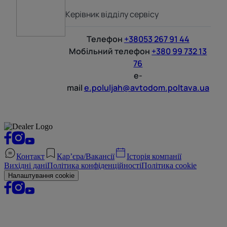
Керівник відділу сервісу
Телефон
+38053 267 91 44
Мобільний телефон
+380 99 732 13
76
e-
mail
e.poluljah@avtodom.poltava.ua
Контакт
Кар’єра/Вакансії
Історія компанії
Вихідні дані
Політика конфіденційності
Політика cookie
Налаштування cookie